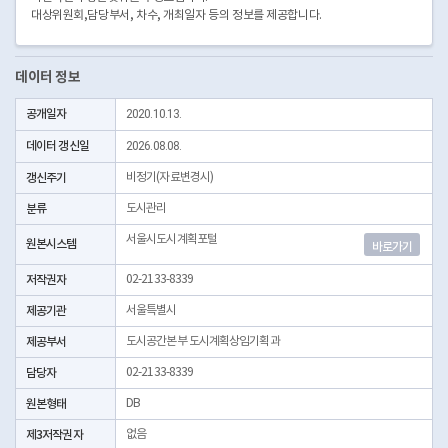
대상위원회,담당부서, 차수, 개최일자 등의 정보를 제공합니다.
데이터 정보
공개일자
2020.10.13.
데이터 갱신일
2026.08.08.
갱신주기
비정기(자료변경시)
분류
도시관리
서울시도시계획포털
원본시스템
바로가기
저작권자
02-2133-8339
제공기관
서울특별시
제공부서
도시공간본부 도시계획상임기획과
담당자
02-2133-8339
원본형태
DB
제3저작권자
없음