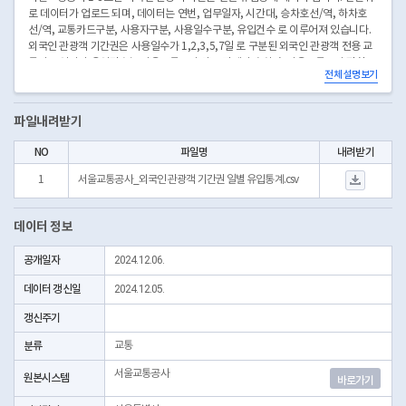
로 데이터가 업로드 되며, 데이터는 연번, 업무일자, 시간대, 승차호선/역, 하차호
선/역, 교통카드구분, 사용자구분, 사용일수구분, 유입건수 로 이루어져 있습니다.
외국인 관광객 기간권은 사용일수가 1,2,3,5,7일 로 구분된 외국인 관광객 전용 교
통카드 입니다.유입건수는 서울교통공사 외 구간에서 승차 후 서울교통공사 관할 구
전체 설명보기
간에서 하차한 건수입니다. (2024년 3월 ~ 2024년 12월 데이터 입니다.)
파일내려받기
NO
파일명
내려받기
서울교통공사_외국인 
1
서울교통공사_외국인 관광객 기간권 일별 유입통계.csv
데이터 정보
공개일자
2024.12.06.
데이터 갱신일
2024.12.05.
갱신주기
분류
교통
서울교통공사
원본시스템
바로가기