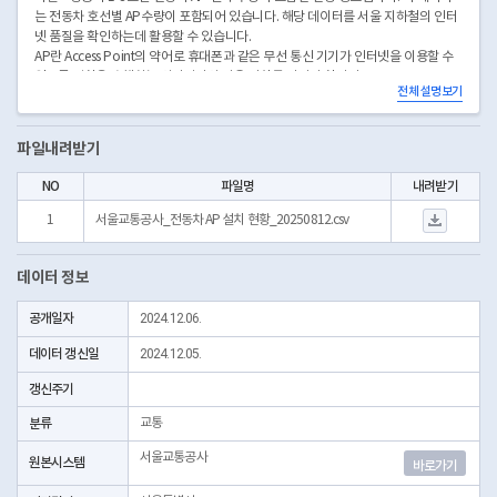
는 전동차 호선별 AP수량이 포함되어 있습니다. 해당 데이터를 서울 지하철의 인터
넷 품질을 확인하는데 활용할 수 있습니다.
AP란 Access Point의 약어로 휴대폰과 같은 무선 통신 기기가 인터넷을 이용할 수
있도록 역할을 수행하는 와이파이와 같은 장치를 이야기 합니다.
전체 설명보기
데이터의 업데이트 주기는 반기이므로 확인하여 활용하시기 바랍니다.
※ 전동차내 와이파이 AP : 통신사별 1량당 1대 설치(통신속도 30Mbps ~ 60Mbps
파일내려받기
로 서비스 중)
NO
파일명
내려받기
서울교통공사_전동차 AP
1
서울교통공사_전동차 AP 설치 현황_20250812.csv
데이터 정보
공개일자
2024.12.06.
데이터 갱신일
2024.12.05.
갱신주기
분류
교통
서울교통공사
원본시스템
바로가기