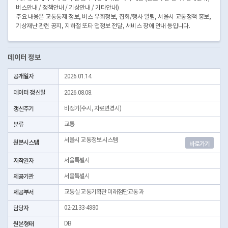
버스안내 / 정책안내 / 기상안내 / 기타안내)
주요 내용은 교통통제 정보, 버스 우회정보, 집회/행사 알림, 서울시 교통정책 홍보,
기상재난 관련 공지, 지하철 또타 앱정보 전달, 서비스 장애 안내 등입니다.
데이터 정보
공개일자
2026.01.14.
데이터 갱신일
2026.08.08.
갱신주기
비정기(수시, 자료변경시)
분류
교통
서울시 교통정보 시스템
원본시스템
바로가기
저작권자
서울특별시
제공기관
서울특별시
제공부서
교통실 교통기획관 미래첨단교통과
담당자
02-2133-4980
원본형태
DB