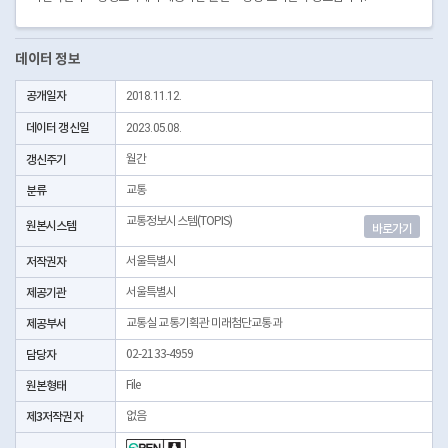
데이터 정보
공개일자
2018.11.12.
데이터 갱신일
2023.05.08.
갱신주기
월간
분류
교통
교통정보시스템(TOPIS)
원본시스템
바로가기
저작권자
서울특별시
제공기관
서울특별시
제공부서
교통실 교통기획관 미래첨단교통과
담당자
02-2133-4959
원본형태
File
제3저작권자
없음