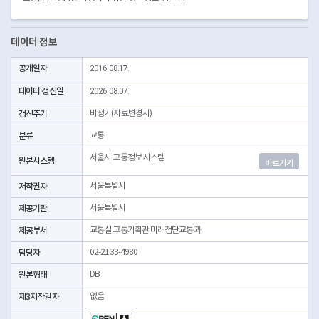
데이터 정보
공개일자
2016.08.17.
데이터 갱신일
2026.08.07.
갱신주기
비정기(자료변경시)
분류
교통
서울시 교통정보 시스템
원본시스템
바로가기
저작권자
서울특별시
제공기관
서울특별시
제공부서
교통실 교통기획관 미래첨단교통과
담당자
02-2133-4980
원본형태
DB
제3저작권자
없음