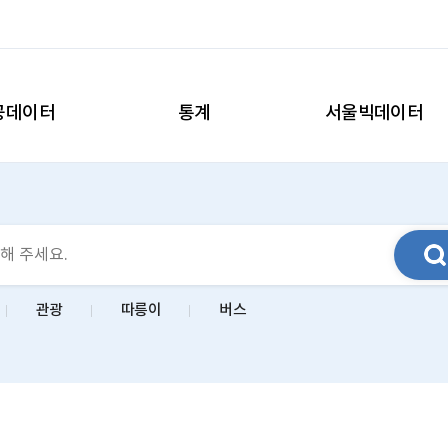
공데이터
통계
서울빅데이터
관광
따릉이
버스