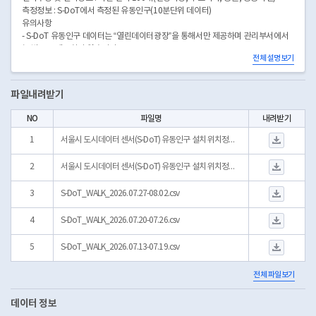
측정정보 : S-DoT에서 측정된 유동인구(10분단위 데이터)
유의사항
- S-DoT 유동인구 데이터는 “열린데이터광장”을 통해서만 제공하며 관리부서에서
는 별도로 제공하지 않습니다.
전체 설명보기
- 대학 및 연구소, 개인 등 누구나 유동인구정보(csv파일)를 다운로드 하여 사적 목
적(논문 작성 등)으로 활용할 수 있으나 이는 개인 등의 연구 결과이므로 서울시의
공식 입장이 아님을 밝히시기 바랍니다.
파일내려받기
- 유동인구 센서는 WiFi AP셀 반경내 휴대폰의 MAC주소를 카운팅(50대)하거나
CCTV를 활용한 피플카운팅(50대) 방식으로 정확한 유동인구를 측정한 것이 아닙
NO
파일명
내려받기
니다.
서울시 도시데이터 센서(
※ 데이터의 양이 많아 2023년 10월 16일부터 Sheet와 OpenAPI는 최근 한달만
1
서울시 도시데이터 센서(S-DoT) 유동인구 설치 위치정보_251113.xlsx
출력됩니다.
서울시 도시데이터 센서(
2
서울시 도시데이터 센서(S-DoT) 유동인구 설치 위치정보.xlsx
S-DoT_WALK_2026.
3
S-DoT_WALK_2026.07.27-08.02.csv
S-DoT_WALK_2026.
4
S-DoT_WALK_2026.07.20-07.26.csv
S-DoT_WALK_2026.
5
S-DoT_WALK_2026.07.13-07.19.csv
전체 파일보기
데이터 정보