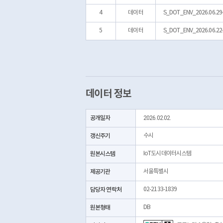
4
데이터
S_DOT_ENV_2026.06.29-
5
데이터
S_DOT_ENV_2026.06.22-
데이터 정보
공개일자
2026.02.02.
갱신주기
수시
원본시스템
IoT도시데이터시스템
제공기관
서울특별시
담당자 연락처
02-2133-1839
원본형태
DB