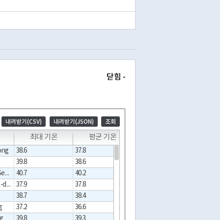
닫힘 -
내려받기(CSV)
내려받기(JSON)
조회
T
T
T
T
최대 기온
평균 기온
최소 기온
최대 
dong
38.6
37.8
37.0
60.
39.8
38.6
37.9
57.
Wangsimni-doSeondong
40.7
40.2
39.8
39.
Seongsu1ga2(i)-dong
37.9
37.8
37.6
45.
38.7
38.4
38.2
49.
g
37.2
36.6
35.9
64.
g
39.8
39.3
38.6
54.