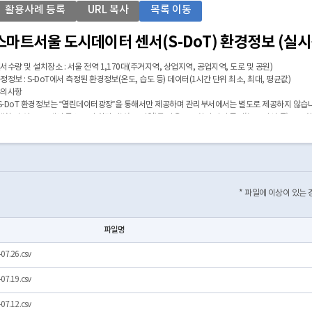
활용사례 등록
URL 복사
목록 이동
스마트서울 도시데이터 센서(S-DoT) 환경정보 (실시
서수량 및 설치장소 : 서울 전역 1,170대(주거지역, 상업지역, 공업지역, 도로 및 공원)
정정보 : S-DoT에서 측정된 환경정보(온도, 습도 등) 데이터(1시간 단위 최소, 최대, 평균값)
유의사항
 S-DoT 환경정보는 “열린데이터광장”을 통해서만 제공하며 관리부서에서는 별도로 제공하지 않습
 대학 및 연구소, 개인 등 누구나 환경정보(csv파일)를 다운로드 하여 사적 목적(논문 작성 등)으로
시의 공식 입장이 아님을 밝히시기 바랍니다.
 미세먼지 데이터는 미세먼지법 제24조 제7항 및 동법 시행규칙 제18조의2 제1항과 관련하여 비
 통신지연, 장애, 설치지점 공사로 인해 데이터가 지연 또는 수정 될 수 있습니다.
석 및 활용시 데이터 구분을 위해 DATA_NO 필드가 제공되며, 1: 실시간 자료 수집, 2: 지연(보정)된 
할수 있으며 동일 센서의 동일시간의 자료는 DATA_NO 2가 최종 측정값입니다.
 기존 "스마트서울 도시데이터 센서(S-DoT)환경정보"는 2026년 1월까지 제공됩니다.
* 파일에 이상이 있는
 신규 "스마트서울 도시데이터 센서(S-DoT)환경정보(실시간)"은 1시간단위로 수집된 자료를 실
파일명
07.26.csv
07.19.csv
07.12.csv