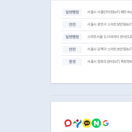
SDOT001
V02Q1940346
SDOT001
V02Q1940502
일반행정
서울시 사물인터넷(IoT) 패킷속
SDOT001
V02Q1940241
SDOT001
V02Q1940740
안전
서울시 광진구 스마트보안등(IoT
일반행정
스마트서울 도시데이터 센서(S-D
안전
서울시 강북구 스마트보안등(IoT
환경
서울시 정화조센서(IoT) 측정정보(20