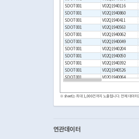
SDOT001
V02Q1940116
SDOT001
V02Q1940860
SDOT001
V02Q1940411
SDOT001
V02Q1940563
SDOT001
V02Q1940062
SDOT001
V02Q1940049
SDOT001
V02Q1940204
SDOT001
V02Q1940050
SDOT001
V02Q1940392
SDOT001
V02Q1940526
SDOT001
V02Q1940064
SDOT001
V02Q1940855
SDOT001
V02Q1940105
※ sheet는 최대 1,000건까지 노출됩니다. 전체 데
SDOT001
V02Q1940187
SDOT001
V02Q1940749
SDOT001
V02Q1940101
SDOT001
V02Q1940842
SDOT001
V02Q1940070
연관데이터
SDOT001
V02Q1940504