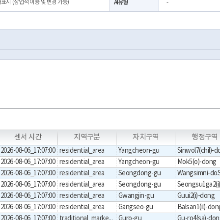
처표시 (상업적 이용 및 변경 가능)
AI유형
-
T
T
T
T
센서 시간
지역구분
자치구역
행정구역
2026-08-06_17:07:00
residential_area
Yangcheon-gu
Sinwol7(chil)-
2026-08-06_17:07:00
residential_area
Yangcheon-gu
Mok5(o)-dong
2026-08-06_17:07:00
residential_area
Seongdong-gu
2026-08-06_17:07:00
residential_area
Seongdong-gu
2026-08-06_17:07:00
residential_area
Gwangjin-gu
Guui2(i)-dong
2026-08-06_17:07:00
residential_area
Gangseo-gu
Balsan1(il)-don
2026-08-06_17:07:00
traditional_markets
Guro-gu
Gu-ro4(sa)-don