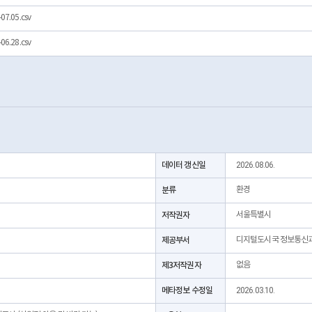
07.05.csv
06.28.csv
데이터 갱신일
2026.08.06.
분류
환경
저작권자
서울특별시
제공부서
디지털도시국 정보통신
제3저작권자
없음
메타정보 수정일
2026.03.10.