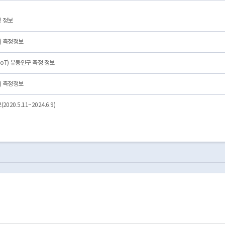
2026-08-06_17:07:00
traditional_markets
Gangseo-gu
Hwagok1(il)-d
2026-08-06_17:07:00
residential_area
Seongdong-gu
성 정보
2026-08-06_17:07:00
residential_area
Jungnang-gu
Sangbong1(il)-
2026-08-06_17:07:00
residential_area
Yangcheon-gu
Sinwol2(i)-don
) 측정정보
oT) 유동인구 측정 정보
) 측정정보
20.5.11~2024.6.9)