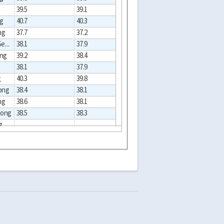
g
39.5
39.1
38.5
40.
ng
40.7
40.3
39.8
43.
ng
37.7
37.2
36.9
50.
Wangsimni-doSeondong
38.1
37.9
37.6
44.
ong
39.2
38.4
37.2
61.
g
38.1
37.9
37.6
44.
g
40.3
39.8
39.1
41.
ong
38.4
38.1
37.5
57.
ng
38.6
38.1
37.8
47.
dong
38.5
38.3
38.0
46.
g
dong
dong
39.1
37.8
37.0
61.
Hwagok6(yuk)-dong
37.7
37.1
36.8
60.
g
37.2
36.3
35.6
62.
g
43.2
42.8
42.4
37.
g
39.9
39.5
38.6
42.
37.2
36.8
36.4
59.
Haengdang2(i)-dong
37.8
37.6
37.3
46.