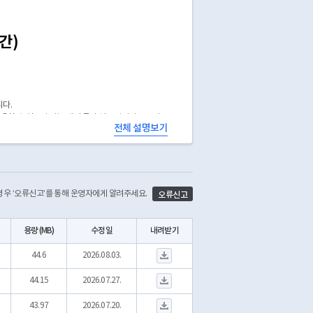
간)
니다.
 활용할 수 있으나 이는 개인 등의 연구 결과이므로 서
전체 설명보기
공개함을 알려드립니다.
자료 입니다. 따라서, DATA_NO 1, 2가 동시에 존
 경우 ‘오류신고’를 통해 운영자에게 알려주세요.
오류신고
시간 제공합니다.
용량 (MB)
수정일
내려받기
S_DOT_ENV_2026.07.20-07.26.csv 다운로드
44.6
2026.08.03.
S_DOT_ENV_2026.07.13-07.19.csv 다운로드
44.15
2026.07.27.
S_DOT_ENV_2026.07.06-07.12.csv 다운로드
43.97
2026.07.20.