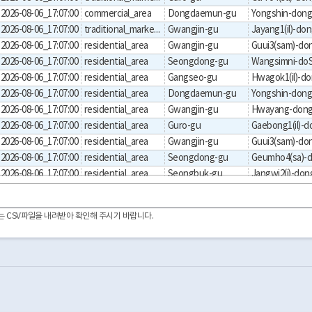
2026-08-06_17:07:00
commercial_area
Dongdaemun-gu
Yongshin-don
2026-08-06_17:07:00
traditional_markets
Gwangjin-gu
Jayang1(il)-do
2026-08-06_17:07:00
residential_area
Gwangjin-gu
Guui3(sam)-do
2026-08-06_17:07:00
residential_area
Seongdong-gu
2026-08-06_17:07:00
residential_area
Gangseo-gu
Hwagok1(il)-d
2026-08-06_17:07:00
residential_area
Dongdaemun-gu
Yongshin-don
2026-08-06_17:07:00
residential_area
Gwangjin-gu
Hwayang-don
2026-08-06_17:07:00
residential_area
Guro-gu
Gaebong1(il)-d
2026-08-06_17:07:00
residential_area
Gwangjin-gu
Guui3(sam)-do
2026-08-06_17:07:00
residential_area
Seongdong-gu
Geumho4(sa)-
2026-08-06_17:07:00
residential_area
Seongbuk-gu
Jangwi2(i)-don
2026-08-06_17:07:00
residential_area
Yangcheon-gu
Sinjeong4(sa)-
2026-08-06_17:07:00
residential_area
Gangseo-gu
Banghwa1(il)-
이터는 CSV파일을 내려받아 확인해 주시기 바랍니다.
2026-08-06_17:07:00
residential_area
Gangseo-gu
2026-08-06_17:07:00
residential_area
Yangcheon-gu
Sinwol2(i)-don
2026-08-06_17:07:00
residential_area
Dongdaemun-gu
Yongshin-don
2026-08-06_17:07:00
residential_area
Seongdong-gu
Eungbong-don
2026-08-06_17:07:00
residential_area
Guro-gu
Hang-dong
2026-08-06_17:07:00
residential_area
Seongdong-gu