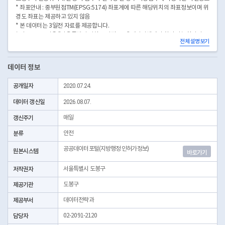
* 좌표안내 : 중부원점TM(EPSG:5174) 좌표계에 따른 해당위치의 좌표정보이며 위
경도 좌표는 제공하고 있지 않음
* 본 데이터는 3일전 자료를 제공합니다.
* 시군구코드명은 "서울특별시 자치구 기관코드" 데이터셋에서 확인 가능합니다.
전체 설명보기
(https://data.seoul.go.kr/dataList/OA-22872/S/1/datasetView.do)
데이터 정보
공개일자
2020.07.24.
데이터 갱신일
2026.08.07.
갱신주기
매일
분류
안전
공공데이터포털(지방행정 인허가정보)
원본시스템
바로가기
저작권자
서울특별시 도봉구
제공기관
도봉구
제공부서
데이터전략과
담당자
02-2091-2120