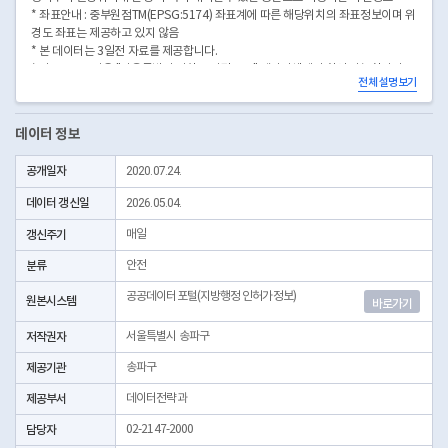
* 좌표안내 : 중부원점TM(EPSG:5174) 좌표계에 따른 해당위치의 좌표정보이며 위
경도 좌표는 제공하고 있지 않음
* 본 데이터는 3일전 자료를 제공합니다.
* 시군구코드명은 "서울특별시 자치구 기관코드" 데이터셋에서 확인 가능합니다.
전체 설명보기
(https://data.seoul.go.kr/dataList/OA-22872/S/1/datasetView.do)
데이터 정보
공개일자
2020.07.24.
데이터 갱신일
2026.05.04.
갱신주기
매일
분류
안전
공공데이터포털(지방행정 인허가정보)
원본시스템
바로가기
저작권자
서울특별시 송파구
제공기관
송파구
제공부서
데이터전략과
담당자
02-2147-2000