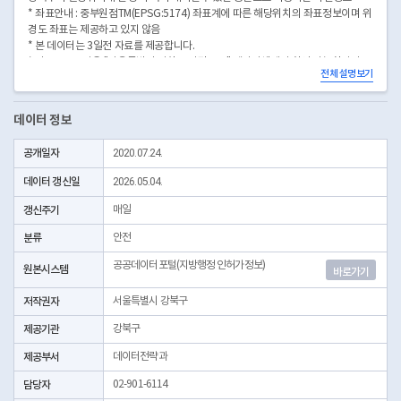
* 좌표안내 : 중부원점TM(EPSG:5174) 좌표계에 따른 해당위치의 좌표정보이며 위
경도 좌표는 제공하고 있지 않음
* 본 데이터는 3일전 자료를 제공합니다.
* 시군구코드명은 "서울특별시 자치구 기관코드" 데이터셋에서 확인 가능합니다.
전체 설명보기
(https://data.seoul.go.kr/dataList/OA-22872/S/1/datasetView.do)
데이터 정보
공개일자
2020.07.24.
데이터 갱신일
2026.05.04.
갱신주기
매일
분류
안전
공공데이터포털(지방행정 인허가정보)
원본시스템
바로가기
저작권자
서울특별시 강북구
제공기관
강북구
제공부서
데이터전략과
담당자
02-901-6114