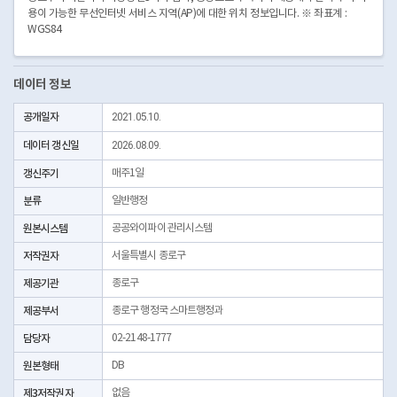
용이 가능한 무선인터넷 서비스 지역(AP)에 대한 위치 정보입니다. ※ 좌표계 :
WGS84
데이터 정보
공개일자
2021.05.10.
데이터 갱신일
2026.08.09.
갱신주기
매주1일
분류
일반행정
원본시스템
공공와이파이 관리시스템
저작권자
서울특별시 종로구
제공기관
종로구
제공부서
종로구 행정국 스마트행정과
담당자
02-2148-1777
원본형태
DB
제3저작권자
없음