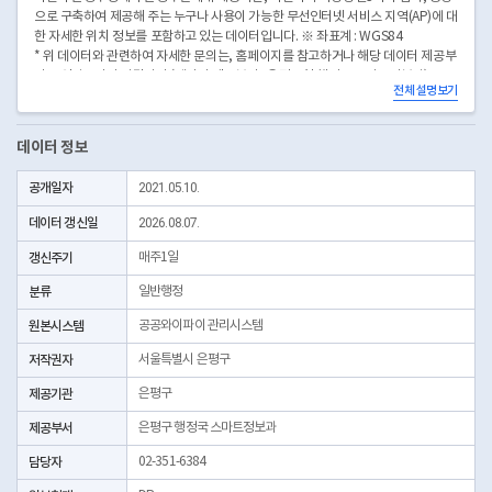
으로 구축하여 제공해 주는 누구나 사용이 가능한 무선인터넷 서비스 지역(AP)에 대
한 자세한 위치 정보를 포함하고 있는 데이터입니다. ※ 좌표계 : WGS84
* 위 데이터와 관련하여 자세한 문의는, 홈페이지를 참고하거나 해당 데이터 제공부
서로 연락주시기 바랍니다.(데이터 제공부서 : 은평구청 행정국 스마트정보과)
전체 설명보기
데이터 정보
공개일자
2021.05.10.
데이터 갱신일
2026.08.07.
갱신주기
매주1일
분류
일반행정
원본시스템
공공와이파이 관리시스템
저작권자
서울특별시 은평구
제공기관
은평구
제공부서
은평구 행정국 스마트정보과
담당자
02-351-6384