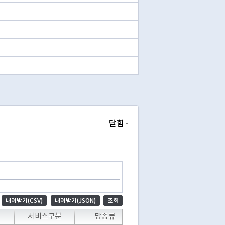
닫힘 -
내려받기(CSV)
내려받기(JSON)
조회
서비스구분
망종류
설치년도
실내