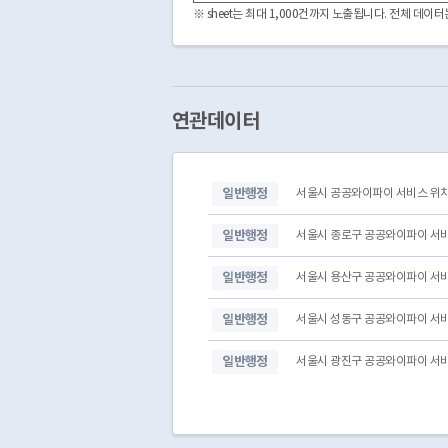
ARI00053
중구
※ sheet는 최대 1,000건까지 노출됩니다. 전체 데
ARI00054
중구
BS101234
중구
BS101235
중구
BS101236
중구
BS101237
중구
연관데이터
BS101238
중구
BS101239
중구
BS101240
중구
일반행정
서울시 공공와이파이 서비스 위치
BS101241
중구
BS101242
중구
일반행정
서울시 종로구 공공와이파이 서비
일반행정
서울시 용산구 공공와이파이 서비
일반행정
서울시 성동구 공공와이파이 서비
일반행정
서울시 광진구 공공와이파이 서비