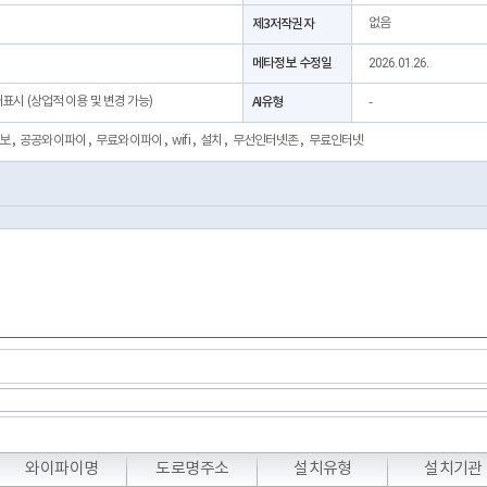
제3저작권자
없음
메타정보 수정일
2026.01.26.
처표시 (상업적 이용 및 변경 가능)
AI유형
-
보
,
공공와이파이
,
무료와이파이
,
wifi
,
설치
,
무선인터넷존
,
무료인터넷
와이파이명
도로명주소
설치유형
설치기관