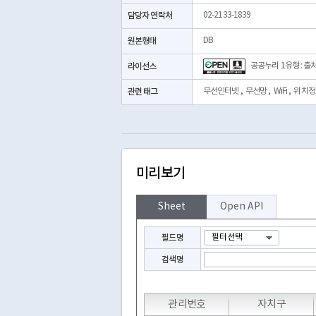
담당자 연락처
02-2133-1839
원본형태
DB
라이선스
공공누리 1유형 : 출
관련 태그
무선인터넷
,
무선망
,
WiFi
,
위치정
미리보기
Sheet
Open API
필드명
검색명
관리번호
자치구