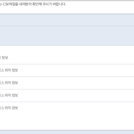
중부수도사업소
장충단로 88
7-1-3. 공공 - 시산하기관
서울시(AP)
이터는 CSV파일을 내려받아 확인해 주시기 바랍니다.
중부수도사업소
장충단로 88
7-1-3. 공공 - 시산하기관
서울시(AP)
버스정류소_광희문.광희동사거리
퇴계로 344
5-1. 버스정류소(국비)
버스정류소_금호베스트빌.삼성래미안아파트
신당동 851-4
5-1. 버스정류소(국비)
버스정류소_남대문세무서.서울백병원
삼일대로
5-1. 버스정류소(국비)
버스정류소_남산3호터널.서울애니메이션센터
회현동2가 27-3
5-1. 버스정류소(국비)
버스정류소_백범광장
퇴계로8길 94
5-1. 버스정류소(국비)
버스정류소_서울백병원.국가인권위.안중근활동터
삼일대로
5-1. 버스정류소(국비)
버스정류소_숭례문
세종대로 26-1
5-1. 버스정류소(국비)
 정보
버스정류소_숭례문
세종대로 20-1
5-1. 버스정류소(국비)
버스정류소_숭례문
세종대로 14-2
5-1. 버스정류소(국비)
스 위치 정보
스 위치 정보
스 위치 정보
스 위치 정보