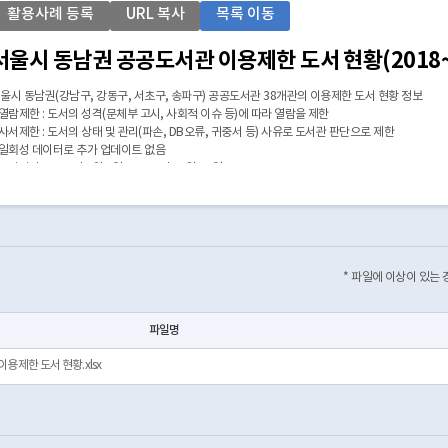
활용사례 등록
URL 복사
목록 이동
서울시 동남권 공공도서관 이용제한 도서 현황(2018~
울시 동남권(강남구, 강동구, 서초구, 송파구) 공공도서관 38개관의 이용제한 도서 현황 정보
 열람제한 : 도서의 성격(문체부 고시, 사회적 이슈 등)에 따라 열람을 제한
 사서제한 : 도서의 상태 및 관리(파손, DB오류, 귀중서 등) 사유로 도서관 판단으로 제한
 일회성 데이터로 추가 업데이트 없음
 조사기간 : 2018년 1월 1일 ~ 2023년 12월 31일
 2023년 기준 서울시 202개 공공도서관 중 서울특별시교육청 설립 공공도서관 22개 및 사립 
72개관과 서울도서관 총 173개관을 대상으로함
* 파일에 이상이 있는
파일명
용제한 도서 현황.xlsx