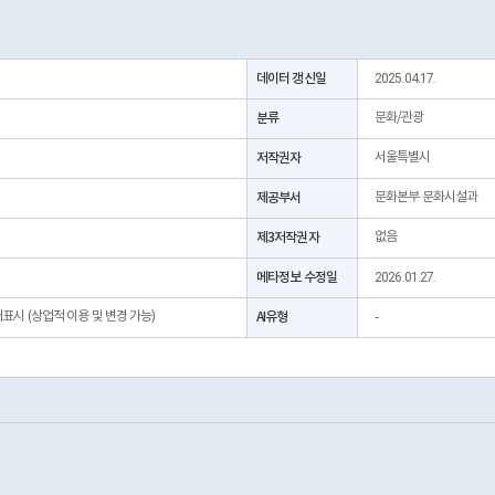
데이터 갱신일
2025.04.17.
분류
문화/관광
저작권자
서울특별시
제공부서
문화본부 문화시설과
제3저작권자
없음
메타정보 수정일
2026.01.27.
처표시 (상업적 이용 및 변경 가능)
AI유형
-