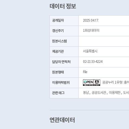
데이터 정보
공개일자
2025.04.17.
갱신주기
1회성데이터
원본시스템
제공기관
서울특별시
담당자 연락처
02-2133-4224
원본형태
File
이용허락범위
공공누리 1유형 : 출
관련 태그
동남
,
공공도서관
,
이용제한
,
도서
연관데이터