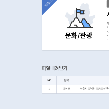
공공데이터
서
?
?
문화/관광
*
*
*
1
파일내려받기
NO
항목
1
데이터
서울시 동남권 공공도서관 이