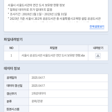
서울시 서울도서관의 연간 도서 보유량 현황 정보
* 일회성 데이터로 추가 업데이트 없음
* 조사기간 : 2018년 1월 1일 ~ 2023년 12월 31일
* 2023년 기준 서울시 202개 공공도서관 중 서울특별시교육청 설립 공공도서관
22개 및 사립 공공도서관 7개를 제외하고, 공공도서관부호를 부여받은 172개관과
전체 설명보기
서울도서관 총 173개관을 대상으로함
파일내려받기
NO
파일명
내려받기
서울시 공공도서관 서울
1
서울시 공공도서관 서울도서관 연간 도서 보유량 현황.xlsx
데이터 정보
공개일자
2025.04.17.
데이터 갱신일
2025.04.17.
갱신주기
1회성데이터
분류
문화/관광
원본시스템