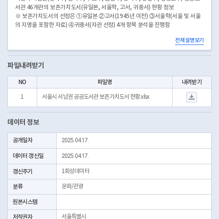
서관 46개관의 보존가치도서(유일본, 서울학, 고서, 귀중서) 현황 정보
※ 보존가치도서의 선정은 ①유일본 ②고서(1945년 이전) ③서울학(서울 및 서울
의 지명을 포함한 자료) ④귀중서(자관 선정) 4개 항목 분석을 진행함
전체 설명보기
* 일회성 데이터로 추가 업데이트 없음
* 조사기간 : 2018년 1월 1일 ~ 2023년 12월 31일
* 2023년 기준 서울시 202개 공공도서관 중 서울특별시교육청 설립 공공도서관
파일내려받기
22개 및 사립 공공도서관 7개를 제외하고, 공공도서관부호를 부여받은 172개관과
서울도서관 총 173개관을 대상으로함
NO
파일명
내려받기
서울시 서남권 공공도서
1
서울시 서남권 공공도서관 보존가치도서 현황.xlsx
데이터 정보
공개일자
2025.04.17.
데이터 갱신일
2025.04.17.
갱신주기
1회성데이터
분류
문화/관광
원본시스템
저작권자
서울특별시