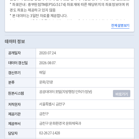
* 좌표안내 : 중부원점TM(EPSG:5174) 좌표계에 따른 해당위치의 좌표정보이며 위
경도 좌표는 제공하고 있지 않음
* 본 데이터는 3일전 자료를 제공합니다.
* 시군구코드명은 "서울특별시 자치구 기관코드" 데이터셋에서 확인 가능합니다.
전체 설명보기
(https://data.seoul.go.kr/dataList/OA-22872/S/1/datasetView.do)
데이터 정보
공개일자
2020.07.24.
데이터 갱신일
2026.08.07.
갱신주기
매일
분류
문화/관광
공공데이터포털(지방행정 인허가정보)
원본시스템
바로가기
저작권자
서울특별시 금천구
제공기관
금천구
제공부서
금천구 문화환경국 문화체육과
담당자
02-2627-1428