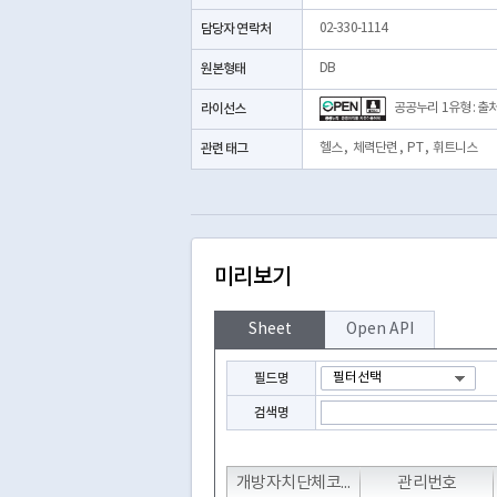
담당자 연락처
02-330-1114
원본형태
DB
라이선스
공공누리 1유형 : 출
관련 태그
헬스
,
체력단련
,
PT
,
휘트니스
미리보기
Sheet
Open API
필드명
검색명
T
T
개방자치단체코드
관리번호