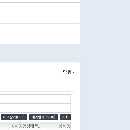
닫힘 -
내려받기(CSV)
내려받기(JSON)
조회
T
T
T
T
명
상세영업상태코드
상세영업상태명
폐업일자