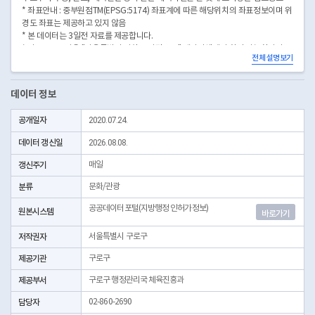
* 좌표안내 : 중부원점TM(EPSG:5174) 좌표계에 따른 해당위치의 좌표정보이며 위
경도 좌표는 제공하고 있지 않음
* 본 데이터는 3일전 자료를 제공합니다.
* 시군구코드명은 "서울특별시 자치구 기관코드" 데이터셋에서 확인 가능합니다.
전체 설명보기
(https://data.seoul.go.kr/dataList/OA-22872/S/1/datasetView.do)
데이터 정보
공개일자
2020.07.24.
데이터 갱신일
2026.08.08.
갱신주기
매일
분류
문화/관광
공공데이터포털(지방행정 인허가정보)
원본시스템
바로가기
저작권자
서울특별시 구로구
제공기관
구로구
제공부서
구로구 행정관리국 체육진흥과
담당자
02-860-2690