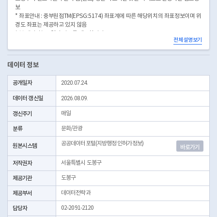
보
* 좌표안내 : 중부원점TM(EPSG:5174) 좌표계에 따른 해당위치의 좌표정보이며 위
경도 좌표는 제공하고 있지 않음
* 본 데이터는 3일전 자료를 제공합니다.
전체 설명보기
* 시군구코드명은 "서울특별시 자치구 기관코드" 데이터셋에서 확인 가능합니다.
(https://data.seoul.go.kr/dataList/OA-22872/S/1/datasetView.do)
데이터 정보
공개일자
2020.07.24.
데이터 갱신일
2026.08.09.
갱신주기
매일
분류
문화/관광
공공데이터포털(지방행정 인허가정보)
원본시스템
바로가기
저작권자
서울특별시 도봉구
제공기관
도봉구
제공부서
데이터전략과
담당자
02-2091-2120