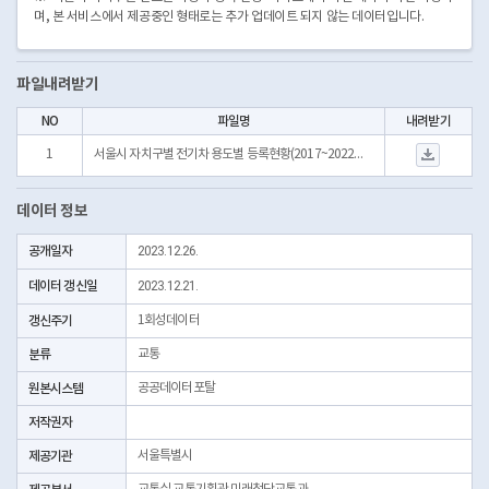
며, 본 서비스에서 제공중인 형태로는 추가 업데이트 되지 않는 데이터입니다.
파일내려받기
NO
파일명
내려받기
서울시 자치구별 전기차 
1
서울시 자치구별 전기차 용도별 등록현황(2017~2022년).csv
데이터 정보
공개일자
2023.12.26.
데이터 갱신일
2023.12.21.
갱신주기
1회성데이터
분류
교통
원본시스템
공공데이터포탈
저작권자
제공기관
서울특별시