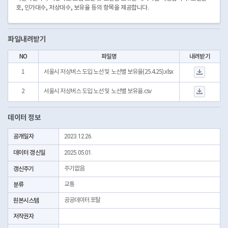
호, 인가대수, 저상대수, 보유율 등의 항목을 제공합니다.
파일내려받기
NO
파일명
내려받기
서울시 저상버스 도입 노선
1
서울시 저상버스 도입 노선 및 노선별 보유율(25.4.25).xlsx
서울시 저상버스 도입 
2
서울시 저상버스 도입 노선 및 노선별 보유율.csv
데이터 정보
공개일자
2023.12.26.
데이터 갱신일
2025.05.01.
갱신주기
주기없음
분류
교통
원본시스템
공공데이터포탈
저작권자