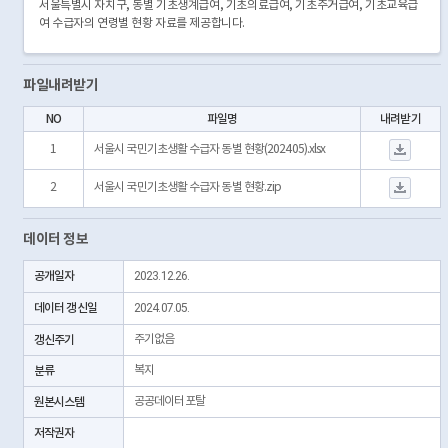
서울특별시 자치구, 동별 기초생계급여, 기초의료급여, 기초주거급여, 기초교육급
여 수급자의 연령별 현황 자료를 제공합니다.
파일내려받기
NO
파일명
내려받기
서울시 국민기초생활 
1
서울시 국민기초생활 수급자 동별 현황(202405).xlsx
서울시 국민기초생활
2
서울시 국민기초생활 수급자 동별 현황.zip
데이터 정보
공개일자
2023.12.26.
데이터 갱신일
2024.07.05.
갱신주기
주기없음
분류
복지
원본시스템
공공데이터포탈
저작권자