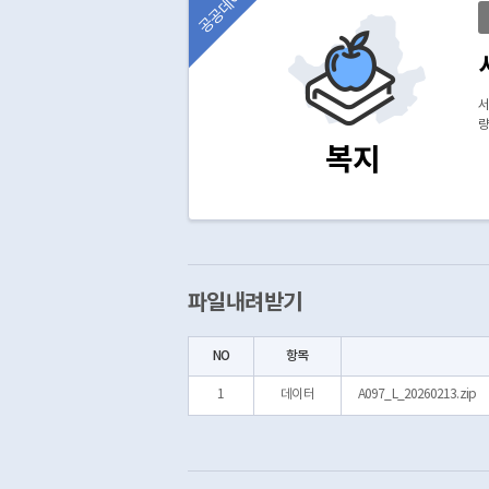
공공데이터
서
량
복지
파일내려받기
NO
항목
1
데이터
A097_L_20260213.zip