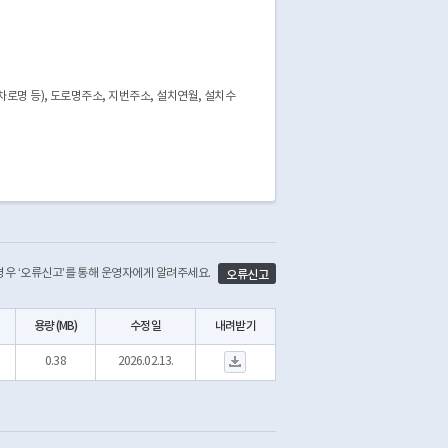
로명 등), 도로명주소, 지번주소, 설치연월, 설치수
 경우 ‘오류신고’를 통해 운영자에게 알려주세요.
오류신고
용량 (MB)
수정일
내려받기
A097_L_20260213.zip 다운로드
0.38
2026.02.13.