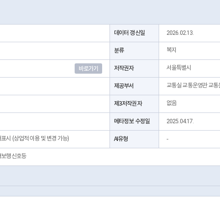
데이터 갱신일
2026.02.13.
분류
복지
저작권자
서울특별시
바로가기
제공부서
교통실 교통운영관 교통
제3저작권자
없음
메타정보 수정일
2025.04.17.
처표시 (상업적 이용 및 변경 가능)
AI유형
-
형보행신호등