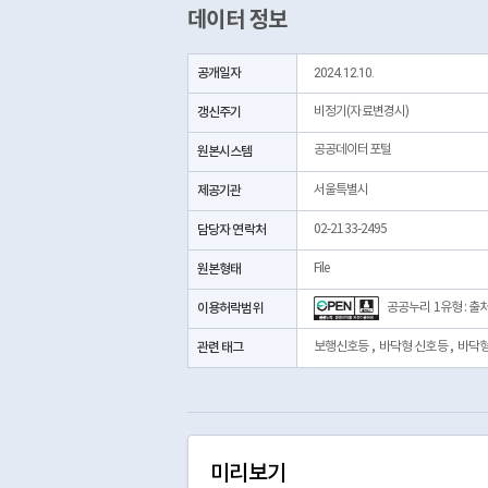
데이터 정보
공개일자
2024.12.10.
갱신주기
비정기(자료변경시)
공공데이터포털
원본시스템
제공기관
서울특별시
담당자 연락처
02-2133-2495
원본형태
File
이용허락범위
공공누리 1유형 : 출
관련 태그
보행신호등
,
바닥형 신호등
,
바닥
미리보기