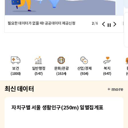
필요한 데이터가 없을 때! 공공데이터 제공신청
2
서울시
/
6
보건
일반행정
문화/관광
산업/경제
복지
(1800)
(547)
(1634)
(934)
(647)
(
최신 데이터
+ more
자치구별 서울 생활인구(250m) 일별집계표