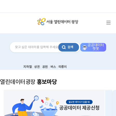
메뉴 열기
공공데이터
검색
챗봇
지하철
상권
공원
버스
따릉이
홍보마당
열린데이터광장