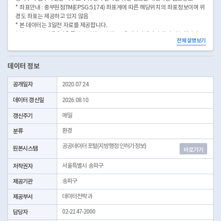
* 좌표안내 : 중부원점TM(EPSG:5174) 좌표계에 따른 해당위치의 좌표정보이며 위
경도 좌표는 제공하고 있지 않음
* 본 데이터는 3일전 자료를 제공합니다.
* 시군구코드명은 "서울특별시 자치구 기관코드" 데이터셋에서 확인 가능합니다.
전체 설명보기
(https://data.seoul.go.kr/dataList/OA-22872/S/1/datasetView.do)
데이터 정보
공개일자
2020.07.24.
데이터 갱신일
2026.08.10.
갱신주기
매일
분류
환경
공공데이터포털(지방행정 인허가정보)
원본시스템
바로가기
저작권자
서울특별시 송파구
제공기관
송파구
제공부서
데이터전략과
담당자
02-2147-2000