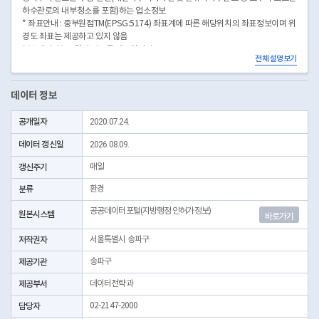
하수관로의 내부청소를 포함)하는 업소정보
* 좌표안내 : 중부원점TM(EPSG:5174) 좌표계에 따른 해당위치의 좌표정보이며 위
경도 좌표는 제공하고 있지 않음
* 본 데이터는 3일전 자료를 제공합니다.
전체 설명보기
* 시군구코드명은 "서울특별시 자치구 기관코드" 데이터셋에서 확인 가능합니다.
(https://data.seoul.go.kr/dataList/OA-22872/S/1/datasetView.do)
데이터 정보
공개일자
2020.07.24.
데이터 갱신일
2026.08.09.
갱신주기
매일
분류
환경
공공데이터포털(지방행정 인허가정보)
원본시스템
바로가기
저작권자
서울특별시 송파구
제공기관
송파구
제공부서
데이터전략과
담당자
02-2147-2000