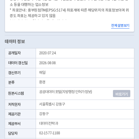
소 등을 대행하는 업소정보
* 좌표안내 : 중부원점TM(EPSG:5174) 좌표계에 따른 해당위치의 좌표정보이며 위
경도 좌표는 제공하고 있지 않음
* 본 데이터는 3일전 자료를 제공합니다.
전체 설명보기
* 시군구코드명은 "서울특별시 자치구 기관코드" 데이터셋에서 확인 가능합니다.
(https://data.seoul.go.kr/dataList/OA-22872/S/1/datasetView.do)
데이터 정보
공개일자
2020.07.24.
데이터 갱신일
2026.08.08.
갱신주기
매일
분류
환경
공공데이터포털(지방행정 인허가정보)
원본시스템
바로가기
저작권자
서울특별시 강동구
제공기관
강동구
제공부서
데이터전략과
담당자
02-1577-1188