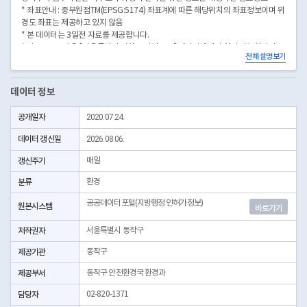
* 좌표안내 : 중부원점TM(EPSG:5174) 좌표계에 따른 해당위치의 좌표정보이며 위
경도 좌표는 제공하고 있지 않음
* 본 데이터는 3일전 자료를 제공합니다.
* 시군구코드명은 "서울특별시 자치구 기관코드" 데이터셋에서 확인 가능합니다.
전체 설명보기
(https://data.seoul.go.kr/dataList/OA-22872/S/1/datasetView.do)
데이터 정보
공개일자
2020.07.24.
데이터 갱신일
2026.08.06.
갱신주기
매일
분류
환경
공공데이터포털(지방행정 인허가정보)
원본시스템
바로가기
저작권자
서울특별시 동작구
제공기관
동작구
제공부서
동작구 안전환경국 환경과
담당자
02-820-1371