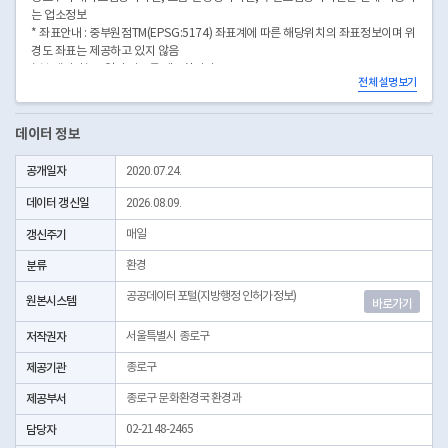
는 업소정보
* 좌표안내 : 중부원점TM(EPSG:5174) 좌표계에 따른 해당위치의 좌표정보이며 위
경도 좌표는 제공하고 있지 않음
* 본 데이터는 3일전 자료를 제공합니다.
전체 설명보기
* 시군구코드명은 "서울특별시 자치구 기관코드" 데이터셋에서 확인 가능합니다.
(https://data.seoul.go.kr/dataList/OA-22872/S/1/datasetView.do)
데이터 정보
공개일자
2020.07.24.
데이터 갱신일
2026.08.09.
갱신주기
매일
분류
환경
공공데이터포털(지방행정 인허가정보)
원본시스템
바로가기
저작권자
서울특별시 종로구
제공기관
종로구
제공부서
종로구 문화환경국 환경과
담당자
02-2148-2465