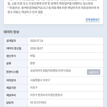
질, 소음·진동 또는 인공조명에 의한 빛 공해의 측정업무를 대행하는 업소정보
* 좌표안내 : 중부원점TM(EPSG:5174) 좌표계에 따른 해당위치의 좌표정보이며 위
경도 좌표는 제공하고 있지 않음
* 본 데이터는 3일전 자료를 제공합니다.
전체 설명보기
* 시군구코드명은 "서울특별시 자치구 기관코드" 데이터셋에서 확인 가능합니다.
(https://data.seoul.go.kr/dataList/OA-22872/S/1/datasetView.do)
데이터 정보
공개일자
2020.07.24.
데이터 갱신일
2026.08.07.
갱신주기
매일
분류
환경
공공데이터포털(지방행정 인허가정보)
원본시스템
바로가기
저작권자
서울특별시 마포구
제공기관
마포구
제공부서
마포구 환경녹지국 맑은환경과
담당자
02-3153-9262