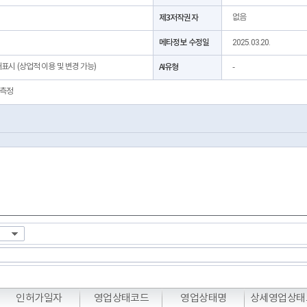
제3저작권자
없음
메타정보 수정일
2025.03.20.
처표시 (상업적 이용 및 변경 가능)
AI유형
-
측정
T
T
T
인허가일자
영업상태코드
영업상태명