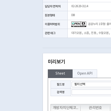
담당자 연락처
02-2620-3114
원본형태
DB
이용허락범위
공공누리 1유형 : 출
관련 태그
대기오염
,
소음
,
진동
,
수질오염
,
미리보기
Sheet
Open API
필드명
검색명
T
T
T
개방자치단체코드
관리번호