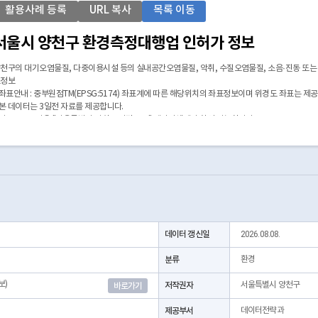
활용사례 등록
URL 복사
목록 이동
서울시 양천구 환경측정대행업 인허가 정보
천구의 대기오염물질, 다중이용시설 등의 실내공간오염물질, 악취, 수질오염물질, 소음·진동 또는
소정보
 좌표안내 : 중부원점TM(EPSG:5174) 좌표계에 따른 해당위치의 좌표정보이며 위경도 좌표는 제
 본 데이터는 3일전 자료를 제공합니다.
 시군구코드명은 "서울특별시 자치구 기관코드" 데이터셋에서 확인 가능합니다.
https://data.seoul.go.kr/dataList/OA-22872/S/1/datasetView.do)
데이터 갱신일
2026.08.08.
분류
환경
보)
저작권자
서울특별시 양천구
바로가기
제공부서
데이터전략과