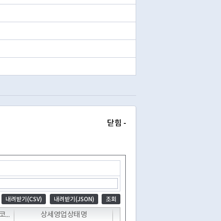
닫힘 -
내려받기(CSV)
내려받기(JSON)
조회
T
T
T
T
상세영업상태코드
상세영업상태명
폐업일자
휴업시작일