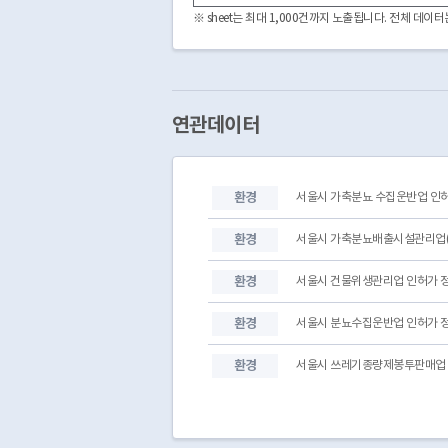
※ sheet는 최대 1,000건까지 노출됩니다. 전체 데
연관데이터
환경
서울시 가축분뇨 수집운반업 인
환경
서울시 가축분뇨배출시설관리업(
환경
서울시 건물위생관리업 인허가 
환경
서울시 분뇨수집운반업 인허가 
환경
서울시 쓰레기종량제봉투판매업 