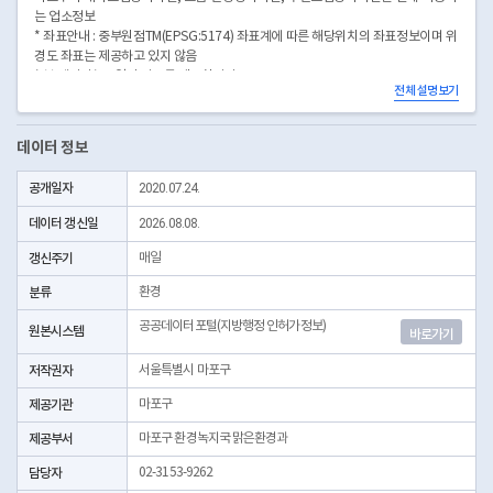
는 업소정보
* 좌표안내 : 중부원점TM(EPSG:5174) 좌표계에 따른 해당위치의 좌표정보이며 위
경도 좌표는 제공하고 있지 않음
* 본 데이터는 3일전 자료를 제공합니다.
전체 설명보기
* 시군구코드명은 "서울특별시 자치구 기관코드" 데이터셋에서 확인 가능합니다.
(https://data.seoul.go.kr/dataList/OA-22872/S/1/datasetView.do)
데이터 정보
공개일자
2020.07.24.
데이터 갱신일
2026.08.08.
갱신주기
매일
분류
환경
공공데이터포털(지방행정 인허가정보)
원본시스템
바로가기
저작권자
서울특별시 마포구
제공기관
마포구
제공부서
마포구 환경녹지국 맑은환경과
담당자
02-3153-9262