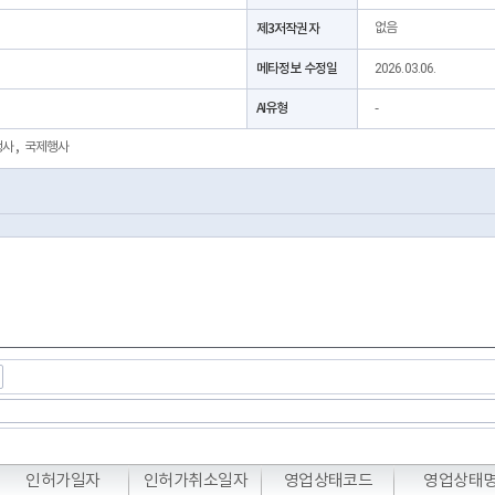
제3저작권자
없음
메타정보 수정일
2026.03.06.
AI유형
-
행사
,
국제행사
T
T
T
인허가일자
인허가취소일자
영업상태코드
영업상태