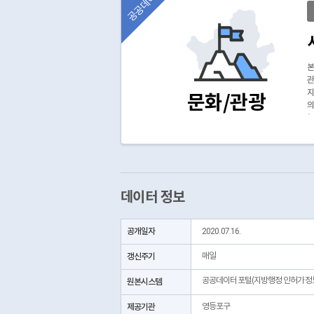
공공데이터
본
관
지
문화/관광
의
*
*
(
데이터 정보
공개일자
2020.07.16.
갱신주기
매일
공공데이터포털(지방행정 인허가정
원본시스템
제공기관
영등포구