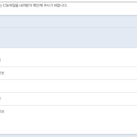
2024-08-07
01
영업/정상
이터는 CSV파일을 내려받아 확인해 주시기 바랍니다.
2020-05-27
05
제외/삭제/전출
2025-02-03
01
영업/정상
2019-10-22
01
영업/정상
2020-01-08
05
제외/삭제/전출
2013-08-23
05
제외/삭제/전출
2019-08-27
01
영업/정상
2019-08-09
05
제외/삭제/전출
2019-05-31
01
영업/정상
보
2012-11-12
01
영업/정상
2015-06-29
01
영업/정상
정보
보
정보