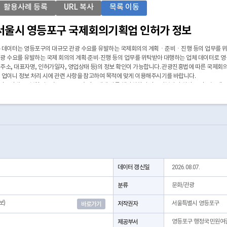
활용사례 등록
URL 복사
목록 이동
서울시 영등포구 국제회의기획업 인허가 정보
 데이터는 영등포구의 대규모 관광 수요를 유발하는 국제회의의 계획ㆍ준비ㆍ진행 등의 업무를 위
광 수요를 유발하는 국제 회의의 계획·준비·진행 등의 업무를 위탁받아 대행하는 업체 데이터로 영
주소, 대표자명, 인허가일자, 영업상태 등)의 정보 확인이 가능합니다. 관광진흥법에 따른 국제
 업이니 정보 처리 시에 관련 사항을 참고하여 목적에 맞게 이용해주시기를 바랍니다.
 좌표안내 : 중부원점TM(EPSG:5174) 좌표계에 따른 해당위치의 좌표정보이며 위경도 좌표는 제
 본 데이터는 3일전 자료를 제공합니다.* 시군구코드명은 "서울특별시 자치구 기관코드" 데이터셋
https://data.seoul.go.kr/dataList/OA-22872/S/1/datasetView.do)
데이터 갱신일
2026.08.07.
분류
문화/관광
보)
저작권자
서울특별시 영등포구
바로가기
제공부서
영등포구 행정국 민원여