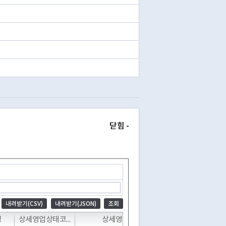
닫힘 -
내려받기(CSV)
내려받기(JSON)
조회
T
T
T
명
상세영업상태코드
상세영업상태명
폐업일자