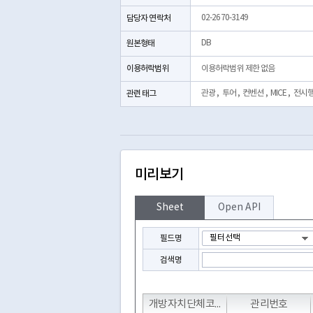
담당자 연락처
02-2670-3149
원본형태
DB
이용허락범위
이용허락범위 제한 없음
관련 태그
관광
,
투어
,
컨벤션
,
MICE
,
전시
미리보기
Sheet
Open API
필드명
검색명
T
T
T
개방자치단체코드
관리번호