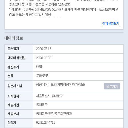
명소안내 등 여행의 정보를 제공하는 업소정보
* 좌표안내 : 중부원점TM(EPSG:5174) 좌표계에 따른 해당위치의 좌표정보이며 위
경도 좌표는 제공하고 있지 않음
* 본 데이터는 3일전 자료를 제공합니다.
전체 설명보기
* 시군구코드명은 "서울특별시 자치구 기관코드" 데이터셋에서 확인 가능합니다.
(https://data.seoul.go.kr/dataList/OA-22872/S/1/datasetView.do)
데이터 정보
공개일자
2020.07.16.
데이터 갱신일
2026.08.08.
갱신주기
매일
분류
문화/관광
공공데이터포털(지방행정 인허가정보)
원본시스템
바로가기
저작권자
서울특별시 동대문구
제공기관
동대문구
제공부서
동대문구 행정국 문화관광과
담당자
02-2127-4715