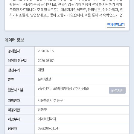
황을 관리·제공하는 공공데이터로, 관광산업 관리와 이용자 편의를 지원하기 위해
구축된 자료입니다. 주요 항목으로는 개방자치단체코드, 관리번호, 인허가일자, 인
허가취소일자, 영업상태코드 등이 포함되어 있습니다. 이를 통해 각 숙박업소가 언
제 인허가를 받았는지, 현재 영업 중인지 또는 취소·폐업 상태인지 여부를 확인할 수
전체 설명보기
있습니다. 해당 데이터는 성동구 내 관광 인프라의 현황과 변화를 파악할 수 있는 기
초자료로 활용되며, 행정기관은 합법적인 관광숙박업 관리, 불법 영업 단속, 정책 수
립 및 관광객 수용 능력 분석 등에 참고할 수 있습니다. 또한 일반 시민과 관광객은
데이터 정보
합법적으로 등록된 숙박시설 여부를 확인하여 안전하고 신뢰성 있는 숙박 서비스를
선택할 수 있습니다. 연구기관이나 학계는 관광산업 동향, 지역별 숙박업 분포, 영업
공개일자
2020.07.16.
지속성 분석 등에 활용 가능하며, 민간 기업은 관광산업 투자, 숙박 수요 예측, 상권
분석 등 다양한 비즈니스 활용을 할 수 있습니다. 해당 데이터는 표준화된 구조로 제
데이터 갱신일
2026.08.07.
공되어 타 지자체 자료와 비교·분석이 용이하며, 주기적인 갱신을 통해 최신성을 유
지함으로써 성동구의 관광산업 정책과 이용자 편의를 동시에 지원합니다.
갱신주기
매일
* 좌표안내 : 중부원점TM(EPSG:5174) 좌표계에 따른 해당위치의 좌표정보이며 위
분류
문화/관광
경도 좌표는 제공하고 있지 않음
* 본 데이터는 3일전 자료를 제공합니다.
공공데이터포털(지방행정 인허가정보)
원본시스템
바로가기
저작권자
서울특별시 성동구
제공기관
성동구
제공부서
데이터전략과
담당자
02-2286-5114