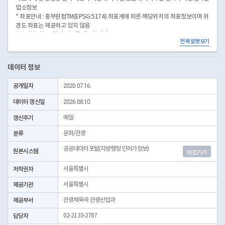
업소정보
* 좌표안내 : 중부원점TM(EPSG:5174) 좌표계에 따른 해당위치의 좌표정보이며 위
경도 좌표는 제공하고 있지 않음
* 본 데이터는 3일전 자료를 제공합니다.
전체 설명보기
* 시군구코드명은 "서울특별시 자치구 기관코드" 데이터셋에서 확인 가능합니다.
(https://data.seoul.go.kr/dataList/OA-22872/S/1/datasetView.do)
데이터 정보
공개일자
2020.07.16.
데이터 갱신일
2026.08.10.
갱신주기
매일
분류
문화/관광
공공데이터포털(지방행정 인허가정보)
원본시스템
바로가기
저작권자
서울특별시
제공기관
서울특별시
제공부서
관광체육국 관광산업과
담당자
02-2133-2787