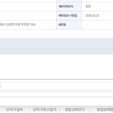
제3저작권자
없음
메타정보 수정일
2026.02.23.
처표시 (상업적 이용 및 변경 가능)
AI유형
-
T
T
T
인허가일자
인허가취소일자
영업상태코드
영업상태