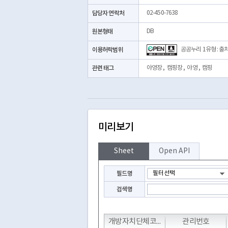
담당자 연락처
02-450-7638
원본형태
DB
이용허락범위
공공누리 1유형 : 출
관련 태그
야영장
,
캠핑장
,
야영
,
캠핑
미리보기
Sheet
Open API
필드명
검색명
T
T
T
개방자치단체코드
관리번호