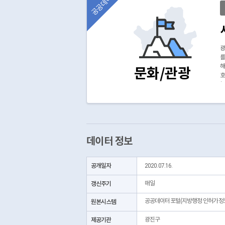
공공데이터
광
를
해
문화/관광
호
*
*
데이터 정보
공개일자
2020.07.16.
갱신주기
매일
공공데이터포털(지방행정 인허가정
원본시스템
제공기관
광진구