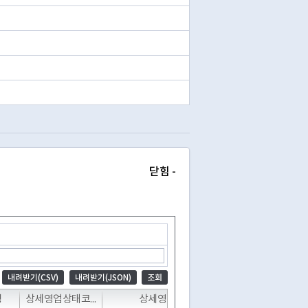
닫힘 -
내려받기(CSV)
내려받기(JSON)
조회
T
T
T
명
상세영업상태코드
상세영업상태명
폐업일자