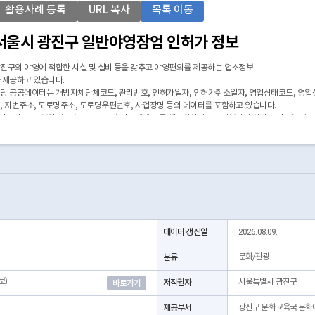
활용사례 등록
URL 복사
목록 이동
서울시 광진구 일반야영장업 인허가 정보
진구의 야영에 적합한 시설 및 설비 등을 갖추고 야영편의를 제공하는 업소정보
 제공하고 있습니다.
당 공공데이터는 개방자체단체코드, 관리번호, 인허가일자, 인허가취소일자, 영업상태코드, 영업
, 지번주소, 도로명주소, 도로명우편번호, 사업장명 등의 데이터를 포함하고 있습니다.
 좌표안내 : 중부원점TM(EPSG:5174) 좌표계에 따른 해당위치의 좌표정보이며 위경도 좌표는 제
 본 데이터는 3일전 자료를 제공합니다.
데이터 갱신일
2026.08.09.
분류
문화/관광
보)
저작권자
서울특별시 광진구
바로가기
제공부서
광진구 문화교육국 문화