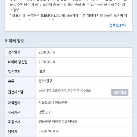
을 갖추어 음식 제공 및 노래와 춤을 감상 또는 춤을 출 수 있는 공간을 제공하는 업
소정보
* 좌표안내 : 중부원점TM(EPSG:5174) 좌표계에 따른 해당위치의 좌표정보이며 위
경도 좌표는 제공하고 있지 않음
전체 설명보기
* 본 데이터는 3일전 자료를 제공합니다.
* 시군구코드명은 "서울특별시 자치구 기관코드" 데이터셋에서 확인 가능합니다.
(https://data.seoul.go.kr/dataList/OA-22872/S/1/datasetView.do)
데이터 정보
공개일자
2020.07.16.
데이터 갱신일
2026.08.10.
갱신주기
매일
분류
문화/관광
공공데이터포털(지방행정 인허가정보)
원본시스템
바로가기
저작권자
서울특별시 영등포구
제공기관
영등포구
제공부서
영등포구 행정국 문화체육과
담당자
02-2670-3126