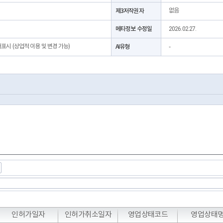
제3저작권자
없음
메타정보 수정일
2026.02.27.
처표시 (상업적 이용 및 변경 가능)
AI유형
-
T
T
T
인허가일자
인허가취소일자
영업상태코드
영업상태