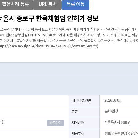
활용사례 등록
URL 복사
목록 이동
서울시 종로구 한옥체험업 인허가 정보
로구의 우리나라 고유의 형식으로 지은 한옥에 숙박 체험하기에 적합한 시설을 갖추어 관광객에게
 좌표안내 : 중부원점TM(EPSG:5174) 좌표계에 따른 해당위치의 좌표정보이며 위경도 좌표는 제
 본 데이터는 3일전 자료를 제공합니다.* 시군구코드명은 "서울특별시 자치구 기관코드" 데이터셋
https://data.seoul.go.kr/dataList/OA-22872/S/1/datasetView.do)
데이터 갱신일
2026.08.07.
분류
문화/관광
보)
저작권자
서울특별시 종로구
바로가기
제공부서
종로구 문화환경국 관광