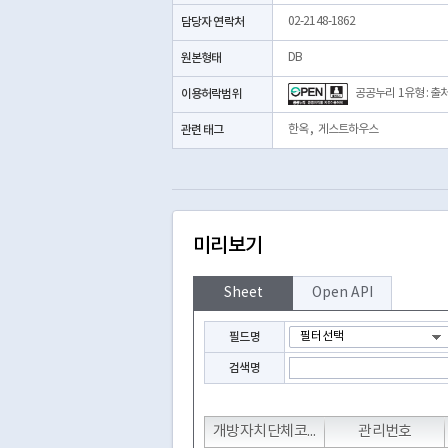
담당자 연락처
02-2148-1862
원본형태
DB
이용허락범위
공공누리 1유형 : 출
관련 태그
한옥
,
게스트하우스
미리보기
Sheet
Open API
필드명
검색명
T
T
T
개방자치단체코드
관리번호