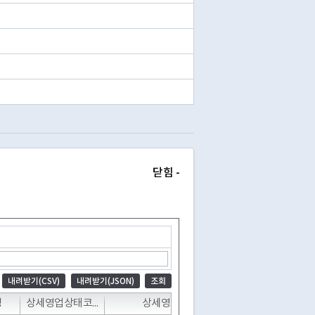
닫힘 -
내려받기(CSV)
내려받기(JSON)
조회
T
T
T
명
상세영업상태코드
상세영업상태명
폐업일자