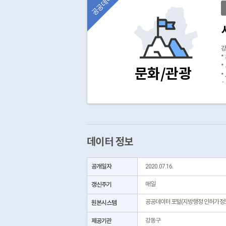
공공데이터
강
*
*
문화/관광
*
(
데이터 정보
공개일자
2020.07.16.
갱신주기
매일
공공데이터포털(지방행정 인허가정
원본시스템
제공기관
강동구