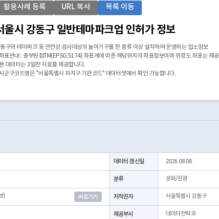
활용사례 등록
URL 복사
목록 이동
서울시 강동구 일반테마파크업 인허가 정보
동구의 테마파크 등 안전성 검사대상의 놀이기구를 한 종류 이상 설치하여 운영하는 업소정보
 좌표안내 : 중부원점TM(EPSG:5174) 좌표계에 따른 해당위치의 좌표정보이며 위경도 좌표는 제
 본 데이터는 3일전 자료를 제공합니다.
 시군구코드명은 "서울특별시 자치구 기관코드" 데이터셋에서 확인 가능합니다.
https://data.seoul.go.kr/dataList/OA-22872/S/1/datasetView.do)
데이터 갱신일
2026.08.08.
분류
문화/관광
보)
저작권자
서울특별시 강동구
바로가기
제공부서
데이터전략과