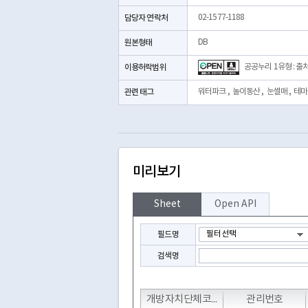
담당자 연락처
02-1577-1188
원본형태
DB
이용허락범위
공공누리 1유형 : 출
관련 태그
워터파크
,
놀이동산
,
눈썰매
,
테마
미리보기
Sheet
Open API
필드명
검색명
T
T
T
개방자치단체코드
관리번호