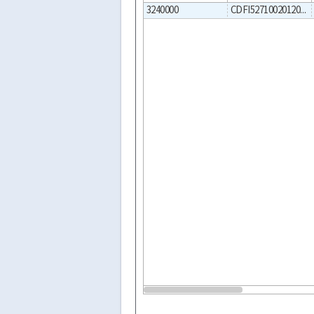
3240000
CDFI5271002012000001