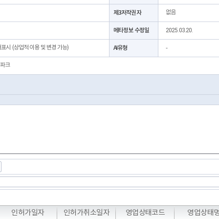
제3저작권자
없음
메타정보 수정일
2025.03.20.
처표시 (상업적 이용 및 변경 가능)
AI유형
-
파크
T
T
T
인허가일자
인허가취소일자
영업상태코드
영업상태