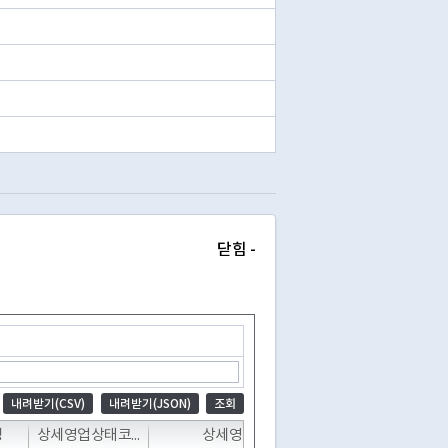
닫힘 -
내려받기(CSV)
내려받기(JSON)
조회
T
T
T
명
상세영업상태코드
상세영업상태명
폐업일자