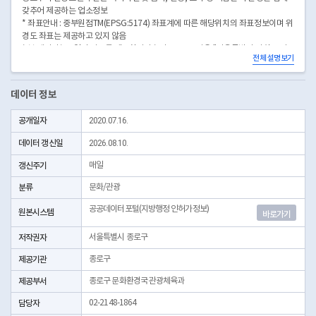
갖추어 제공하는 업소정보
* 좌표안내 : 중부원점TM(EPSG:5174) 좌표계에 따른 해당위치의 좌표정보이며 위
경도 좌표는 제공하고 있지 않음
* 본 데이터는 3일전 자료를 제공합니다.* 시군구코드명은 "서울특별시 자치구 기
전체 설명보기
관코드" 데이터셋에서 확인 가능합니다.(https://data.seoul.go.kr/dataList/OA-
22872/S/1/datasetView.do)
데이터 정보
공개일자
2020.07.16.
데이터 갱신일
2026.08.10.
갱신주기
매일
분류
문화/관광
공공데이터포털(지방행정 인허가정보)
원본시스템
바로가기
저작권자
서울특별시 종로구
제공기관
종로구
제공부서
종로구 문화환경국 관광체육과
담당자
02-2148-1864