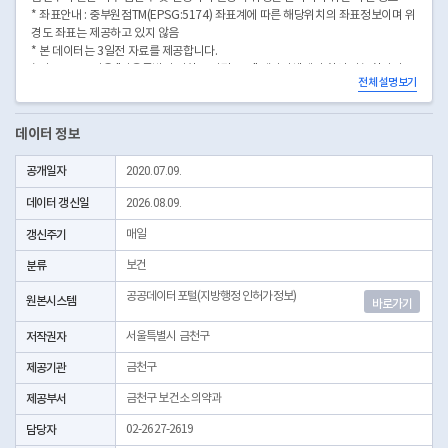
* 좌표안내 : 중부원점TM(EPSG:5174) 좌표계에 따른 해당위치의 좌표정보이며 위
경도 좌표는 제공하고 있지 않음
* 본 데이터는 3일전 자료를 제공합니다.
* 시군구코드명은 "서울특별시 자치구 기관코드" 데이터셋에서 확인 가능합니다.
전체 설명보기
(https://data.seoul.go.kr/dataList/OA-22872/S/1/datasetView.do)
데이터 정보
공개일자
2020.07.09.
데이터 갱신일
2026.08.09.
갱신주기
매일
분류
보건
공공데이터포털(지방행정 인허가정보)
원본시스템
바로가기
저작권자
서울특별시 금천구
제공기관
금천구
제공부서
금천구 보건소 의약과
담당자
02-2627-2619