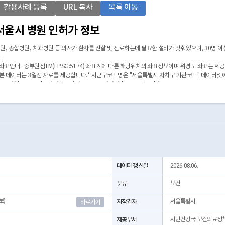
활용사례 등록
URL 복사
목록 이동
서울시 병원 인허가 정보
원, 종합병원, 치과병원 등 의사가 환자를 진찰 및 진료하는데 필요한 설비가 갖춰있으며, 30명 이
보
 좌표안내 : 중부원점TM(EPSG:5174) 좌표계에 따른 해당위치의 좌표정보이며 위경도 좌표는 제
 본 데이터는 3일전 자료를 제공합니다.* 시군구코드명은 "서울특별시 자치구 기관코드" 데이터셋
https://data.seoul.go.kr/dataList/OA-22872/S/1/datasetView.do)
데이터 갱신일
2026.08.06.
분류
보건
보)
저작권자
서울특별시
바로가기
제공부서
시민건강국 보건의료정