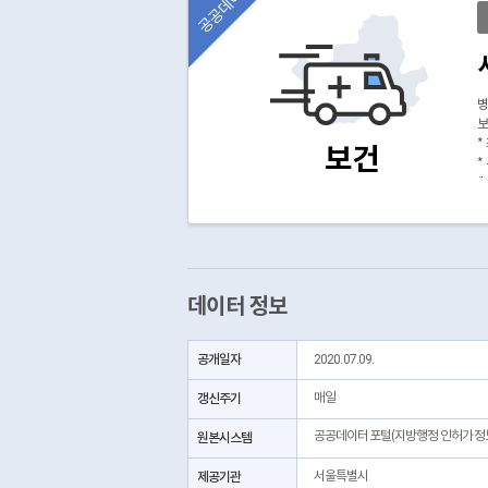
공공데이터
병
*
보건
*
(
데이터 정보
공개일자
2020.07.09.
갱신주기
매일
공공데이터포털(지방행정 인허가정
원본시스템
제공기관
서울특별시