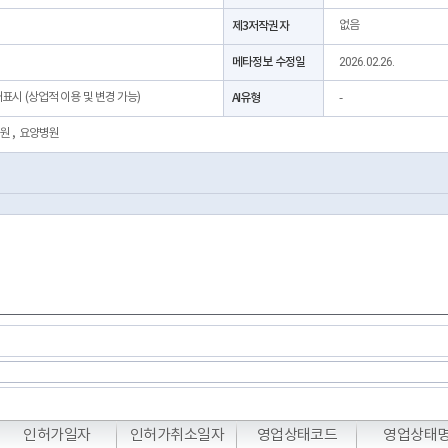
제3저작권자
없음
메타정보 수정일
2026.02.26.
처표시 (상업적 이용 및 변경 가능)
AI유형
-
원
,
요양병원
T
T
T
인허가일자
인허가취소일자
영업상태코드
영업상태