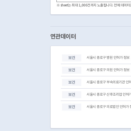
3040000
PHMA220193040033021200001
※ sheet는 최대 1,000건까지 노출됩니다. 전체 데
3230000
PHMA220193230034021200003
3230000
PHMA220193230034021200002
3030000
PHMA220253030033021200001
3230000
PHMA220223230034021200002
3230000
PHMA220223230034021200001
연관데이터
3130000
PHMA220213130033021200001
3220000
PHMA220153220033021200001
3180000
PHMA220143180034021200004
보건
서울시 종로구 병원 인허가 정보
3110000
PHMA220073110032021200002
3050000
PHMA220253050034021200001
보건
서울시 종로구 의원 인허가 정보
보건
서울시 종로구 부속의료기관 인
보건
서울시 종로구 산후조리업 인허가
보건
서울시 종로구 의료법인 인허가 