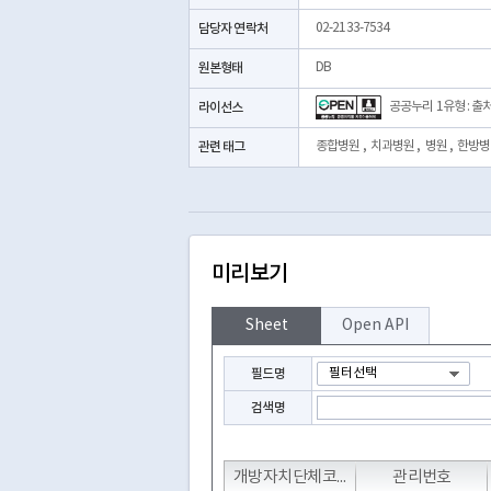
담당자 연락처
02-2133-7534
원본형태
DB
라이선스
공공누리 1유형 : 출
관련 태그
종합병원
,
치과병원
,
병원
,
한방병
미리보기
Sheet
Open API
필드명
검색명
T
T
개방자치단체코드
관리번호