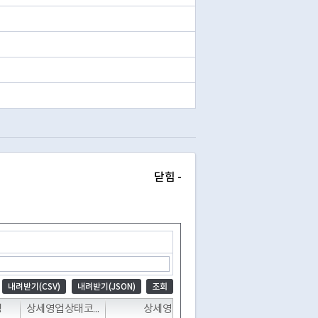
닫힘 -
내려받기(CSV)
내려받기(JSON)
조회
T
T
T
T
명
상세영업상태코드
상세영업상태명
폐업일자