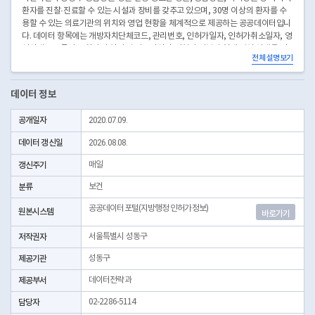
환자를 진찰·진료할 수 있는 시설과 장비를 갖추고 있으며, 30명 이상의 환자를 수
용할 수 있는 의료기관의 위치와 영업 현황을 체계적으로 제공하는 공공데이터입니
다. 데이터 항목에는 개방자치단체코드, 관리번호, 인허가일자, 인허가취소일자, 영
업상태코드 등이 포함되어 있어 각 의료기관의 인허가 정보와 현재 영업 상태를 정
전체 설명보기
확히 확인할 수 있습니다. 이를 통해 주민과 환자는 안전하고 신뢰할 수 있는 의료기
관을 선택하여 필요한 진료 서비스를 받을 수 있으며, 의료기관 선택 시 참고 자료로
활용할 수 있습니다. 또한 행정기관은 의료기관 관리, 위생·안전 점검, 인허가 현황
데이터 정보
모니터링 등 행정 업무 수행에 활용할 수 있으며, 필요 시 인허가 갱신 또는 취소 조
치를 체계적으로 관리할 수 있습니다. 연구기관과 정책 담당자는 의료기관 분포, 영
공개일자
2020.07.09.
업 상태, 수용 능력, 의료 서비스 제공 현황 등을 분석하여 보건 정책 개선, 의료 서비
스 향상, 지역 맞춤형 건강 지원 계획 수립 등에 활용할 수 있습니다. 본 데이터는 성
데이터 갱신일
2026.08.08.
동구 내 종합병원 및 대형 의료기관 운영의 투명성과 안전성을 확보하고, 주민 건강
보호와 의료 서비스 신뢰 증진을 위한 핵심 자료로 활용될 수 있습니다.
갱신주기
매일
* 좌표안내 : 중부원점TM(EPSG:5174) 좌표계에 따른 해당위치의 좌표정보이며 위
분류
보건
경도 좌표는 제공하고 있지 않음
* 본 데이터는 3일전 자료를 제공합니다.
공공데이터포털(지방행정 인허가정보)
원본시스템
바로가기
저작권자
서울특별시 성동구
제공기관
성동구
제공부서
데이터전략과
담당자
02-2286-5114