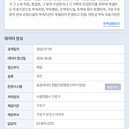
가 그 소속 직원, 종업원, 그 밖의 수성원이나 그 가족의 건강관리를 위하여 개설하
는 의료기관으로 부속의원, 부속병원, 군부대시설, 의무대 등이 포함되며, 구로구의
경우 관내 교정시설의 부속기관이 개설되어 운영되고 있음. 의원급 부속 의료기관은
관할 시정 군수 구청장이 개설신고 수리하여 처리하고 있으며, 부속 의료기관의 진
전체 설명보기
료대상은 직원 등의 건강관리 차원에서 의료서비스를 제공할 수 있도록 진료대상자
의 범위를 한정하여 예외적으로 의료기관 개설의 특례를 규정한 것이므로 부속 의료
기관은 직원 등 외의 자, 즉 대상 외의 자를 대상으로 의료행위를 하여서는 안될 것
데이터 정보
임.
* 좌표안내 : 중부원점TM(EPSG:5174) 좌표계에 따른 해당위치의 좌표정보이며 위
공개일자
2020.07.09.
경도 좌표는 제공하고 있지 않음
* 본 데이터는 3일전 자료를 제공합니다.
데이터 갱신일
2026.08.08.
갱신주기
매일
분류
보건
공공데이터포털(지방행정 인허가정보)
원본시스템
바로가기
저작권자
서울특별시 구로구
제공기관
구로구
제공부서
구로구 보건소 의약과
담당자
02-860-3253