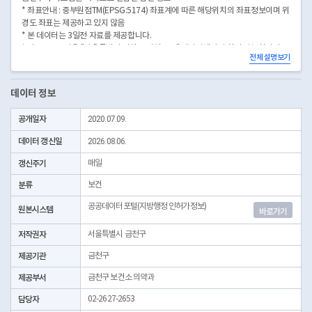
* 좌표안내 : 중부원점TM(EPSG:5174) 좌표계에 따른 해당위치의 좌표정보이며 위
경도 좌표는 제공하고 있지 않음
* 본 데이터는 3일전 자료를 제공합니다.
* 시군구코드명은 "서울특별시 자치구 기관코드" 데이터셋에서 확인 가능합니다.
전체 설명보기
(https://data.seoul.go.kr/dataList/OA-22872/S/1/datasetView.do)
데이터 정보
공개일자
2020.07.09.
데이터 갱신일
2026.08.06.
갱신주기
매일
분류
보건
공공데이터포털(지방행정 인허가정보)
원본시스템
바로가기
저작권자
서울특별시 금천구
제공기관
금천구
제공부서
금천구 보건소 의약과
담당자
02-2627-2653