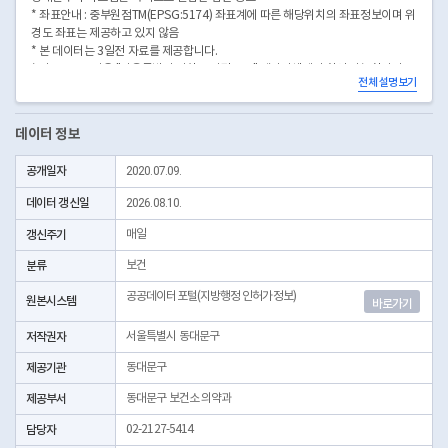
* 좌표안내 : 중부원점TM(EPSG:5174) 좌표계에 따른 해당위치의 좌표정보이며 위
경도 좌표는 제공하고 있지 않음
* 본 데이터는 3일전 자료를 제공합니다.
* 시군구코드명은 "서울특별시 자치구 기관코드" 데이터셋에서 확인 가능합니다.
전체 설명보기
(https://data.seoul.go.kr/dataList/OA-22872/S/1/datasetView.do)
데이터 정보
공개일자
2020.07.09.
데이터 갱신일
2026.08.10.
갱신주기
매일
분류
보건
공공데이터포털(지방행정 인허가정보)
원본시스템
바로가기
저작권자
서울특별시 동대문구
제공기관
동대문구
제공부서
동대문구 보건소 의약과
담당자
02-2127-5414